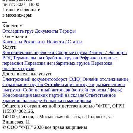
пн-пт: 8:00 - 18:00
Пишите и звоните
в месенджеры:
Клиентам
Отследить груз
Документы
Тарифы
О компании
Контакты
Реквизиты
Новости / Статьи
Услуги
Контейнерные перевозки
Сборные грузы
Импорт / Экспорт /
ВЭД
Терминальная обработка грузов
Рефрижераторные
перевозки
Перевозка негабаритных грузов
Перевозка
опасных грузов
Дополнительные услуги
Электронный документооборот (ЭДО)
Онлайн отслеживание
Страхование грузов
Фотофиксация погрузки, размещения и
выгрузки
Собственный автопарк (контейнеровозы / фуры)
Консолидация мелких партий на складе
Ответственное
хранение на складе
Упаковка и маркировка
Общество с ограниченной ответственностью "ФТЛ", ОГРН
1155074002126,
142100, Россия, г. Московская область, г. Подольск, ул.
Вишневая, 11
© ООО "ФТЛ"
2026
все права защищены