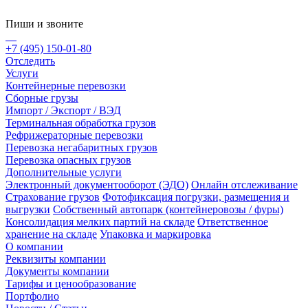
Пиши и звоните
+7 (495) 150-01-80
Отследить
Услуги
Контейнерные перевозки
Сборные грузы
Импорт / Экспорт / ВЭД
Терминальная обработка грузов
Рефрижераторные перевозки
Перевозка негабаритных грузов
Перевозка опасных грузов
Дополнительные услуги
Электронный документооборот (ЭДО)
Онлайн отслеживание
Страхование грузов
Фотофиксация погрузки, размещения и
выгрузки
Собственный автопарк (контейнеровозы / фуры)
Консолидация мелких партий на складе
Ответственное
хранение на складе
Упаковка и маркировка
О компании
Реквизиты компании
Документы компании
Тарифы и ценообразование
Портфолио