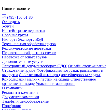
Пиши и звоните
+7 (495) 150-01-80
Отследить
Услуги
Контейнерные перевозки
Сборные грузы
Импорт / Экспорт / ВЭД
Терминальная обработка грузов
Рефрижераторные перевозки
Перевозка негабаритных грузов
Перевозка опасных грузов
Дополнительные услуги
Электронный документооборот (ЭДО)
Онлайн отслеживание
Страхование грузов
Фотофиксация погрузки, размещения и
выгрузки
Собственный автопарк (контейнеровозы / фуры)
Консолидация мелких партий на складе
Ответственное
хранение на складе
Упаковка и маркировка
О компании
Реквизиты компании
Документы компании
Тарифы и ценообразование
Портфолио