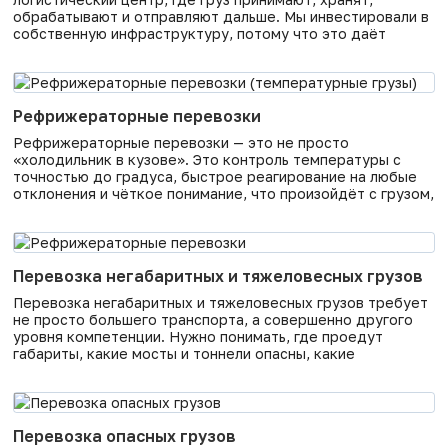
обрабатывают и отправляют дальше. Мы инвестировали в
собственную инфраструктуру, потому что это даёт
контроль над качеством. Вы не зависите от сторонних
складов и кранов — всё своё. <Что есть на терминале
ФТЛ: Площадь хранения — более 10 000 м² для сборных
грузов и
Рефрижераторные перевозки
Рефрижераторные перевозки — это не просто
«холодильник в кузове». Это контроль температуры с
точностью до градуса, быстрое реагирование на любые
отклонения и чёткое понимание, что произойдёт с грузом,
если режим нарушится. Какие грузы мы перевозим в
рефрижераторах. В первую очередь это продукты
питания: замороженные полуфабрикаты, мясо, рыба,
овощи, фрукты, молочная продукция, йогурты, сыры,
Перевозка негабаритных и тяжеловесных грузов
кондитерские изделия. Также
Перевозка негабаритных и тяжеловесных грузов требует
не просто большего транспорта, а совершенно другого
уровня компетенции. Нужно понимать, где проедут
габариты, какие мосты и тоннели опасны, какие
документы запрашивает РЖД. Компания ФТЛ занимается
такими перевозками профессионально и берёт на себя
всю подготовку. Что считается негабаритным грузом. Это
любой груз, который выходит за пределы стандартного
Перевозка опасных грузов
железнодорожного габарита погрузки.