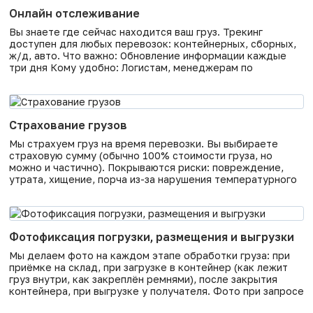
интеграция с вашей 1С или SAP. ЭДО
Онлайн отслеживание
Вы знаете где сейчас находится ваш груз. Трекинг
доступен для любых перевозок: контейнерных, сборных,
ж/д, авто. Что важно: Обновление информации каждые
три дня Кому удобно: Логистам, менеджерам по
продажам, клиентским сервисам — всем, кто отвечает
перед заказчиками за сроки и хочет давать прозрачный
отчёт. Как мы работаем (4 шага): После загрузки груза вы
получаете код для
Страхование грузов
Мы страхуем груз на время перевозки. Вы выбираете
страховую сумму (обычно 100% стоимости груза, но
можно и частично). Покрываются риски: повреждение,
утрата, хищение, порча из-за нарушения температурного
режима, повреждение при погрузке/выгрузке. Работаем с
аккредитованными страховыми компаниями
(АльфаСтрахование, Согаз, Ингосстрах). Выплата — от 5 до
20 рабочих дней после признания случая страховым.
Фотофиксация погрузки, размещения и выгрузки
Страхование оформляется онлайн через
Мы делаем фото на каждом этапе обработки груза: при
приёмке на склад, при загрузке в контейнер (как лежит
груз внутри, как закреплён ремнями), после закрытия
контейнера, при выгрузке у получателя. Фото при запросе
отправляются вам. Это исключает споры о повреждениях: