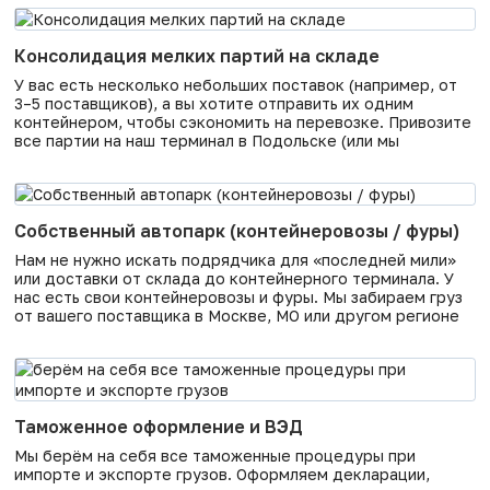
вы видите, что груз был цел при погрузке, и сравниваете с
состоянием при выгрузке. Фотофиксация
Консолидация мелких партий на складе
У вас есть несколько небольших поставок (например, от
3–5 поставщиков), а вы хотите отправить их одним
контейнером, чтобы сэкономить на перевозке. Привозите
все партии на наш терминал в Подольске (или мы
забираем сами по Москве/МО). Мы принимаем,
взвешиваем, проверяем, складируем, а затем загружаем в
один контейнер и отправляем. На выходе — один
контейнер, одна накладная,
Собственный автопарк (контейнеровозы / фуры)
Нам не нужно искать подрядчика для «последней мили»
или доставки от склада до контейнерного терминала. У
нас есть свои контейнеровозы и фуры. Мы забираем груз
от вашего поставщика в Москве, МО или другом регионе
(где есть наш филиал) и привозим на свой терминал в
Подольск. При необходимости — доставляем «от двери
до двери»: выгрузка у
Таможенное оформление и ВЭД
Мы берём на себя все таможенные процедуры при
импорте и экспорте грузов. Оформляем декларации,