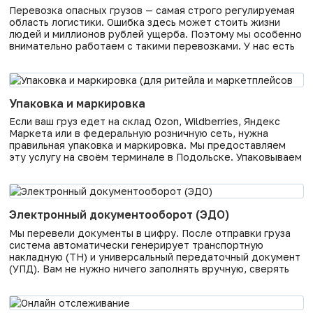
Перевозка опасных грузов — самая строго регулируемая
область логистики. Ошибка здесь может стоить жизни
людей и миллионов рублей ущерба. Поэтому мы особенно
внимательно работаем с такими перевозками. У нас есть
сертифицированный транспорт, обученные водители,
отработанные процедуры и полное соблюдение ДОПОГ
(Европейского соглашения о международной перевозке
опасных грузов). Какие опасные грузы мы перевозим. Мы
Упаковка и маркировка
работаем с большинством
Если ваш груз едет на склад Ozon, Wildberries, Яндекс
Маркета или в федеральную розничную сеть, нужна
правильная упаковка и маркировка. Мы предоставляем
эту услугу на своём терминале в Подольске. Упаковываем
в гофрокартон, стрейч-плёнку, пузырчатую плёнку,
обрешётку (для хрупких грузов). Клеим штрих-коды,
стикеры, маркировку в соответствии с требованиями
конкретной площадки. Экономите время и деньги.
Электронный документооборот (ЭДО)
Ключевые преимущества:
Мы перевели документы в цифру. После отправки груза
система автоматически генерирует транспортную
накладную (ТН) и универсальный передаточный документ
(УПД). Вам не нужно ничего заполнять вручную, сверять
сверки и ждать курьера с бумагами. Все документы
подписываются электронной подписью и поступают в
личный кабинет и на email. При необходимости —