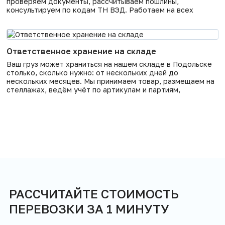
проверяем документы, рассчитываем пошлины,
консультируем по кодам ТН ВЭД. Работаем на всех
основных таможенных постах России: Москва, Санкт-
Петербург, Владивосток, Новороссийск, Калининград и
других. Таможенное оформление — это барьер, где груз
может застрять на недели. Ошибка в одной цифре или
Ответственное хранение на складе
коде приводит
Ваш груз может храниться на нашем складе в Подольске
столько, сколько нужно: от нескольких дней до
нескольких месяцев. Мы принимаем товар, размещаем на
стеллажах, ведём учёт по артикулам и партиям,
отгружаем по вашему распоряжению. Отвечаем за
сохранность материально. Ответственное хранение — это
когда склад отвечает за груз своим имуществом. Если
товар украли, повредили или потеряли
РАССЧИТАЙТЕ СТОИМОСТЬ
ПЕРЕВОЗКИ ЗА 1 МИНУТУ