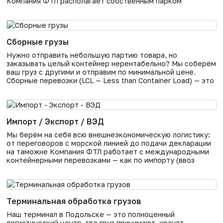
Компания ФТЛ располагает собственным парком
контейнеров и вагонов, что позволяет нам не зависеть от
внешних подрядчиков. Вы получаете гарантированную
подачу транспорта в согласованную дату, а не «как
получится». Какие грузы мы перевозим. В контейнерах
Сборные грузы
Нужно отправить небольшую партию товара, но
заказывать целый контейнер нерентабельно? Мы соберём
ваш груз с другими и отправим по минимальной цене.
Сборные перевозки (LCL — Less than Container Load) — это
когда несколько заказчиков делят один контейнер и
платят только за свой объём. Компания ФТЛ принимает
грузы от 1 кг до 25 тонн и консолидирует их на
Импорт / Экспорт / ВЭД
Мы берём на себя всю внешнеэкономическую логистику:
от переговоров с морской линией до подачи декларации
на таможне Компания ФТЛ работает с международными
контейнерными перевозками — как по импорту (ввоз
товаров в Россию), так и по экспорту (вывоз за рубеж). У
нас прямые договоры с морскими линиями и портами,
поэтому мы получаем контейнеры даже в пиковые
Терминальная обработка грузов
Наш терминал в Подольске — это полноценный
логистический центр, где груз принимают, хранят,