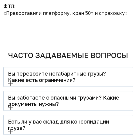
ФТЛ:
«Предоставили платформу, кран 50т и страховку»
ЧАСТО ЗАДАВАЕМЫЕ ВОПРОСЫ
Вы перевозите негабаритные грузы?
Какие есть ограничения?
Да, мы специализируемся на перевозке негабаритных
Вы работаете с опасными грузами? Какие
и тяжеловесных грузов. У нас есть собственная
документы нужны?
площадка 3000 м², краны грузоподъёмностью до 50
тонн и спецподвижной состав (платформы). Мы
согласовываем маршрут с РЖД (обход низких мостов
Да, для расчёта стоимости перевозки опасного груза
Есть ли у вас склад для консолидации
и тоннелей) и оформляем все разрешительные
необходим сертификат MSDS.
груза?
документы. Пример: перевозили станки высотой 3,2
метра и весом 18 тонн.