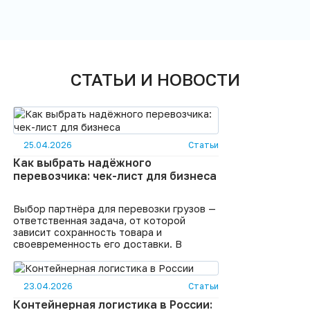
СТАТЬИ И НОВОСТИ
25.04.2026
Статьи
Как выбрать надёжного
перевозчика: чек-лист для бизнеса
Выбор партнёра для перевозки грузов —
ответственная задача, от которой
зависит сохранность товара и
своевременность его доставки. В
условиях, когда рынок грузоперевозок
переживает непростые времена, а с
рынка уходят многие небольшие
23.04.2026
Статьи
компании, выбор надёжного перевозчика
становится критически важным . На что
Контейнерная логистика в России: