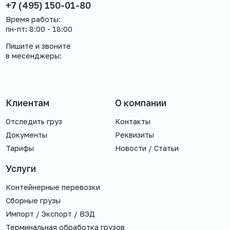
и выгрузки на терминалах).
+7 (495) 150-01-80
Рефрижераторный контейнер: те же сроки, но
Время работы:
требуется дополнительное бронирование.
пн-пт: 8:00 - 18:00
Точные сроки мы рассчитываем индивидуально под
Пишите и звоните
вашу отправку. Отправьте заявку — назовём дату
в месенджеры:
прибытия.
Клиентам
О компании
Отследить груз
Контакты
Документы
Реквизиты
Тарифы
Новости / Статьи
Услуги
Контейнерные перевозки
Сборные грузы
Импорт / Экспорт / ВЭД
Терминальная обработка грузов