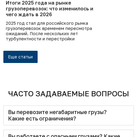
каждую подробно. Ошибка №1.
Итоги 2025 года на рынке
Неправильный код ТН ВЭД Код ТН ВЭД
грузоперевозок: что изменилось и
— это «паспорт» товара
чего ждать в 2026
2025 год стал для российского рынка
грузоперевозок временем пересмотра
ожиданий. После нескольких лет
турбулентности и перестройки
логистических цепочек отрасль вошла в
фазу, где главным ограничением стал не
транспорт, а сам объём груза . По
Еще статьи
данным Росстата, по итогам 12 месяцев
прошлого года грузооборот транспорта
в РФ (без учёта трубопроводного)
снизился на 1,3% год к году .
ЧАСТО ЗАДАВАЕМЫЕ ВОПРОСЫ
Вы перевозите негабаритные грузы?
Какие есть ограничения?
Да, мы специализируемся на перевозке негабаритных
Вы работаете с опасными грузами? Какие