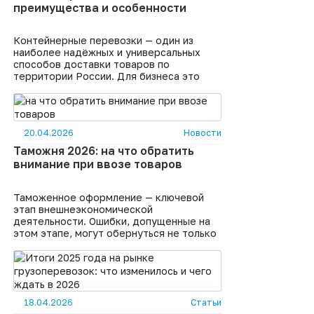
обратить внимание, чтобы избежать
преимущества и особенности
рисков и сотрудничать только с
проверенными компаниями? 1. Опыт и
репутация
Контейнерные перевозки — один из
наиболее надёжных и универсальных
способов доставки товаров по
территории России. Для бизнеса это
означает стандартизацию, снижение
рисков повреждения, удобство погрузки
и разгрузки, а также гибкость в выборе
маршрута . Контейнер — это
20.04.2026
Новости
унифицированная тара (обычно 20- или
40-футовая), которую можно без
Таможня 2026: на что обратить
перегруза перемещать между видами
внимание при ввозе товаров
транспорта: автомобильным,
железнодорожным, морским. Он
защищает
Таможенное оформление — ключевой
этап внешнеэкономической
деятельности. Ошибки, допущенные на
этом этапе, могут обернуться не только
дополнительными затратами, но и
прямыми финансовыми потерями вплоть
до конфискации товара . Специалисты
выделяют три самые распространённые
и финансово опасные ошибки при
18.04.2026
Статьи
растаможке товаров. Рассмотрим